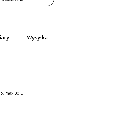
ary
Wysyłka
mp. max 30 C