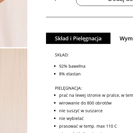
FEMMI
Skład i Pielęgnacja
Wymi
SKŁAD:
92% bawełna
8% elastan
PIELĘGNACJA:
prać na lewej stronie w pralce, w te
wirowanie do 800 obrotów
nie suszyć w suszarce
nie wybielać
prasować w temp. max 110 C