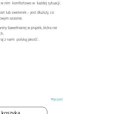
ię w nim komfortowo w każdej sytuacji.
iet lub sweterek – jest dłuższy, co
mowym sezonie.
aniny bawełnianej w prążek, która nie
ch.
aj z nami polską jakość .
Wyczyść
 koszyka