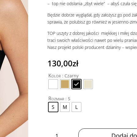
– top nie odsłania „zbyt wiele” – abyś czuła s
Będzie dobrze wyglądał, gdy założysz go pod żak
sprawia, że polubisz go również w jesienno-zi
TOP uszyty z dobrej jakości miękkiej i miłej dzi
traci swoich właściwości nawet po wielu prania
Nasz projekt polski producent dzianiny – wspier
130,00
zł
Kolor
: Czarny
Rozmiar
: S
S
M
L
ilość
Dodaj do
Top