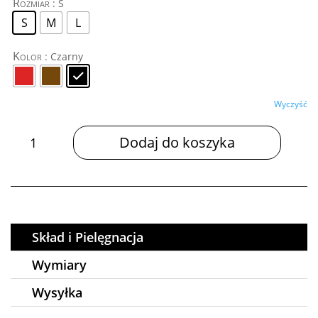
Rozmiar
: S
S
M
L
Kolor
: Czarny
Wyczyść
ilość
Dodaj do koszyka
Spodnie
CAPRI
Skład i Pielęgnacja
Wymiary
Wysyłka