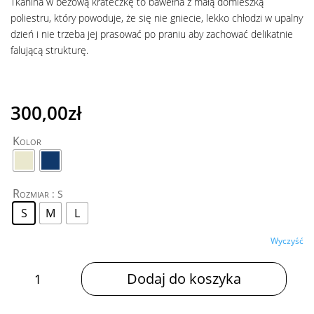
Tkanina w beżową krateczkę to bawełna z małą domieszką
poliestru, który powoduje, że się nie gniecie, lekko chłodzi w upalny
dzień i nie trzeba jej prasować po praniu aby zachować delikatnie
falującą strukturę.
300,00
zł
Kolor
Rozmiar
: S
S
M
L
Wyczyść
ilość
Dodaj do koszyka
BLUZKA
LUSI