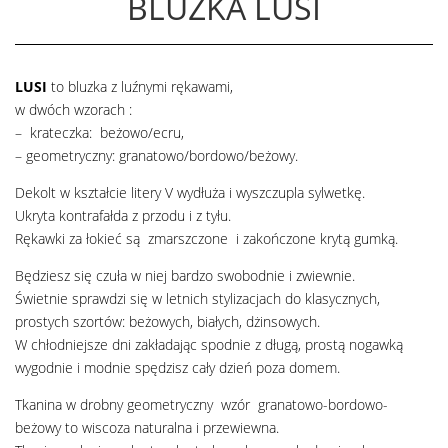
BLUZKA LUSI
LUSI
to bluzka z luźnymi rękawami,
w dwóch wzorach :
– krateczka: beżowo/ecru,
– geometryczny: granatowo/bordowo/beżowy.
Dekolt w kształcie litery V wydłuża i wyszczupla sylwetkę.
Ukryta kontrafałda z przodu i z tyłu.
Rękawki za łokieć są zmarszczone i zakończone krytą gumką.
Będziesz się czuła w niej bardzo swobodnie i zwiewnie.
Świetnie sprawdzi się w letnich stylizacjach do klasycznych,
prostych szortów: beżowych, białych, dżinsowych.
W chłodniejsze dni zakładając spodnie z długą, prostą nogawką
wygodnie i modnie spędzisz cały dzień poza domem.
Tkanina w drobny geometryczny wzór granatowo-bordowo-
beżowy to wiscoza naturalna i przewiewna.