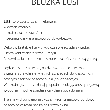
BLUZKA LUSI
LUSI
to bluzka z luźnymi rękawami,
w dwóch wzorach :
– krateczka: beżowo/ecru,
– geometryczny: granatowo/bordowo/beżowy.
Dekolt w kształcie litery V wydłuża i wyszczupla sylwetkę.
Ukryta kontrafałda z przodu i z tyłu.
Rękawki za łokieć są zmarszczone i zakończone krytą gumką.
Będziesz się czuła w niej bardzo swobodnie i zwiewnie.
Świetnie sprawdzi się w letnich stylizacjach do klasycznych,
prostych szortów: beżowych, białych, dżinsowych.
W chłodniejsze dni zakładając spodnie z długą, prostą nogawką
wygodnie i modnie spędzisz cały dzień poza domem.
Tkanina w drobny geometryczny wzór granatowo-bordowo-
beżowy to wiscoza naturalna i przewiewna.