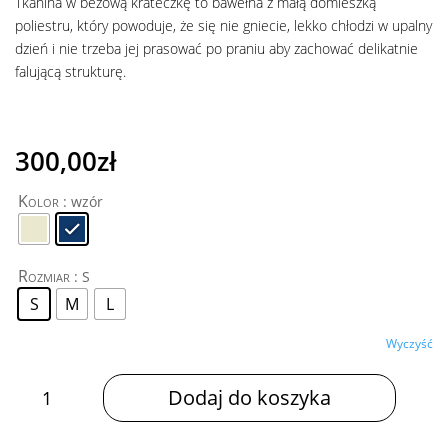
Tkanina w beżową krateczkę to bawełna z małą domieszką
poliestru, który powoduje, że się nie gniecie, lekko chłodzi w upalny
dzień i nie trzeba jej prasować po praniu aby zachować delikatnie
falującą strukturę.
300,00
zł
Kolor
: wzór
Rozmiar
: S
S
M
L
Wyczyść
ilość
Dodaj do koszyka
BLUZKA
LUSI